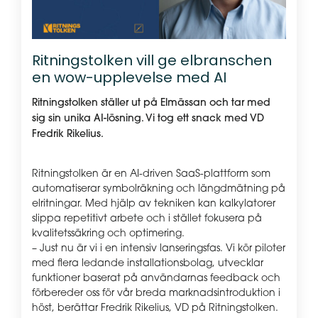
Ritningstolken vill ge elbranschen
en wow-upplevelse med AI
Ritningstolken ställer ut på Elmässan och tar med
sig sin unika AI-lösning. Vi tog ett snack med VD
Fredrik Rikelius.
Ritningstolken är en AI-driven SaaS-plattform som
automatiserar symbolräkning och längdmätning på
elritningar. Med hjälp av tekniken kan kalkylatorer
slippa repetitivt arbete och i stället fokusera på
kvalitetssäkring och optimering.
– Just nu är vi i en intensiv lanseringsfas. Vi kör piloter
med flera ledande installationsbolag, utvecklar
funktioner baserat på användarnas feedback och
förbereder oss för vår breda marknadsintroduktion i
höst, berättar Fredrik Rikelius, VD på Ritningstolken.