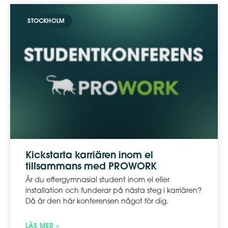
STOCKHOLM
Kickstarta karriären inom el
tillsammans med PROWORK
Är du eftergymnasial student inom el eller
installation och funderar på nästa steg i karriären?
Då är den här konferensen något för dig.
LÄS MER »